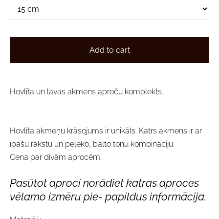
Add to cart
Hovlīta un lavas akmens aproču komplekts.
Hovlīta akmeņu krāsojums ir unikāls. Katrs akmens ir ar
īpašu rakstu un pelēko, balto toņu kombināciju.
Cena par divām aprocēm.
Pasūtot aproci norādiet katras aproces
vēlamo izmēru pie- papildus informācija.