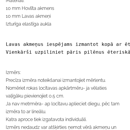
Materiāli:
10 mm Hovlīta akmens
10 mm Lavas akmeņi
Izturīga elastīga aukla
Lavas akmeņus iespējams izmantot kopā ar ē
Vienkārši uzpiliniet pāris pilēnus ēterisk
Izmērs:
Precīza izmēra noteikšanai izmantojiet mērlentu.
Nomēriet rokas locītavas apkārtmēru- ja vēlaties
vaļīgāku pievienojiet 0.5 cm.
Ja nav metrmēra- ap locītavu aplieciet diegu, pēc tam
izmēra to ar lineālu.
Katra aproce tiek izgatavota individuāli.
Izmērs nedaudz var atšķirties ņemot vērā akmeņu un