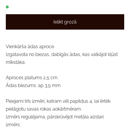
Ielikt grozā
Vienkārša ādas aproce.
Izgatavota no biezas, dabīgās ādas, kas valkājot kļūst
mīkstāka.
Aproces platums 2,5 cm.
Ādas biezums: ap 3,5 mm
Pieejami trīs izmēri, katram vēl papildus 4, lai ērtēk
pielāgotu savas rokas aokārtmēram.
Izmērs regulējama, pārskrūvējot metāla aizdari.
izmērs: