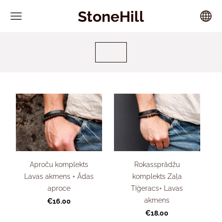
StoneHill
Aproču komplekts
Rokassprādžu
Lavas akmens + Ādas
komplekts Zaļa
aproce
Tīģeracs+ Lavas
akmens
€16.00
€18.00