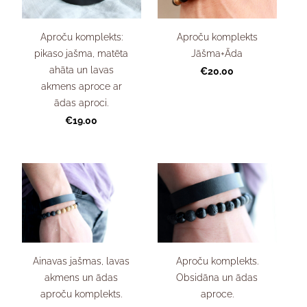
Aproču komplekts:
Aproču komplekts
pikaso jašma, matēta
Jāšma+Āda
ahāta un lavas
€20.00
akmens aproce ar
ādas aproci.
€19.00
Ainavas jašmas, lavas
Aproču komplekts.
akmens un ādas
Obsidāna un ādas
aproču komplekts.
aproce.