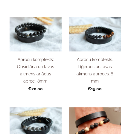
Aproču komplekts:
Aproču komplekts.
Obsidiāna un lavas
Tīģeracs un lavas
akmens ar ādas
akmens aproces. 6
aproci. 8mm
mm
€20.00
€15.00