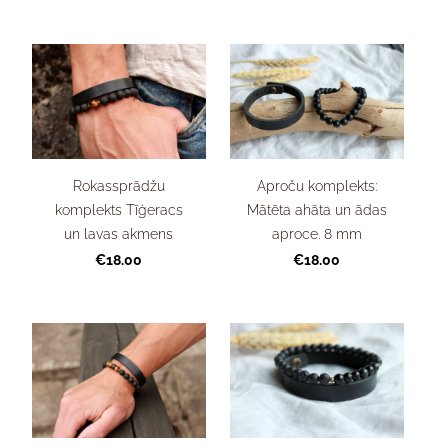
Rokassprādžu
Aproču komplekts:
komplekts Tīģeracs
Mātēta ahāta un ādas
un lavas akmens
aproce. 8 mm
€18.00
€18.00