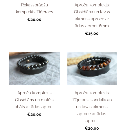
Rokassprādžu
Aproču komplekts:
komplekts Tīģeracs
Obsidiāna un lavas
akmens aproce ar
€20.00
ādas aproci. 6mm
€15.00
Aproču komplekts
Aproču komplekts:
Obsidiāns un matēts
Tīģeracs, sandalkoka
ahāts ar ādas aproci.
un lavas akmens
aproce ar ādas
€20.00
aproci.
€20.00