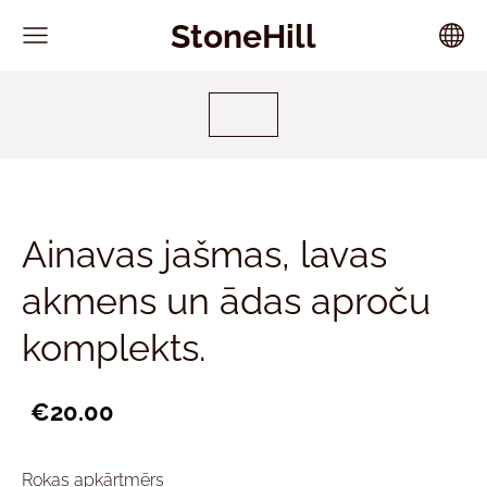
StoneHill
Ainavas jašmas, lavas
akmens un ādas aproču
komplekts.
€20.00
Rokas apkārtmērs