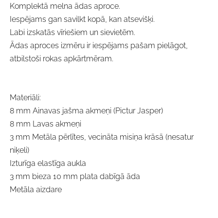
Komplektā melna ādas aproce.
Iespējams gan savilkt kopā, kan atsevišķi.
Labi izskatās vīriešiem un sievietēm.
Ādas aproces izmēru ir iespējams pašam pielāgot,
atbilstoši rokas apkārtmēram.
Materiāli:
8 mm Ainavas jašma akmeņi (Pictur Jasper)
8 mm Lavas akmeņi
3 mm Metāla pērlītes, vecināta misiņa krāsā (nesatur
niķeli)
Izturīga elastīga aukla
3 mm bieza 10 mm plata dabīgā āda
Metāla aizdare