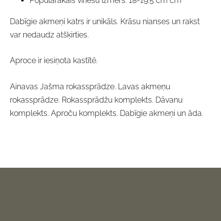
Populārākais vīriešu izmērs: 18-19.5 cm cm
Dabīgie akmeņi katrs ir unikāls. Krāsu nianses un rakst
var nedaudz atšķirties.
Aproce ir iesiņota kastītē.
Ainavas Jašma rokassprādze. Lavas akmeņu
rokassprādze. Rokassprādžu komplekts. Dāvanu
komplekts. Aproču komplekts. Dabīgie akmeņi un āda.