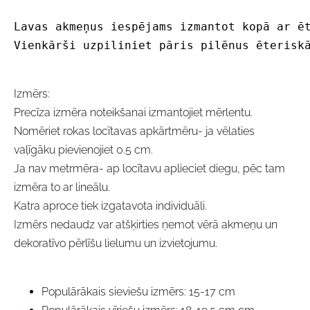
Lavas akmeņus iespējams izmantot kopā ar ē
Vienkārši uzpiliniet pāris pilēnus ēterisk
Izmērs:
Precīza izmēra noteikšanai izmantojiet mērlentu.
Nomēriet rokas locītavas apkārtmēru- ja vēlaties
vaļīgāku pievienojiet 0.5 cm.
Ja nav metrmēra- ap locītavu aplieciet diegu, pēc tam
izmēra to ar lineālu.
Katra aproce tiek izgatavota individuāli.
Izmērs nedaudz var atšķirties ņemot vērā akmeņu un
dekoratīvo pērlīšu lielumu un izvietojumu.
Populārākais sieviešu izmērs: 15-17 cm